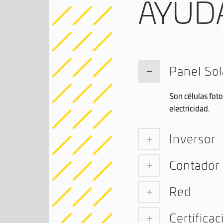
AYUD
Panel Sol
Son células fot
electricidad.
Inversor
Contador
Red
Certifica