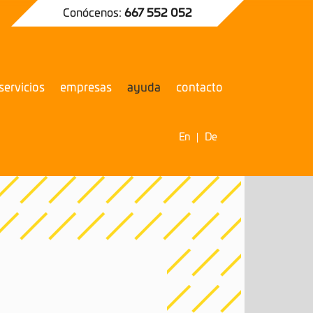
Conócenos:
667 552 052
servicios
empresas
ayuda
contacto
En
De