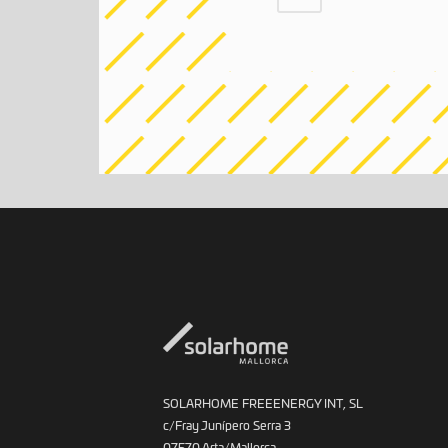
SOLARHOME FREEENERGY INT, SL
c/Fray Junípero Serra 3
07570 Arta/Mallorca